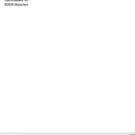
Lilienthalallee 40
80939 München